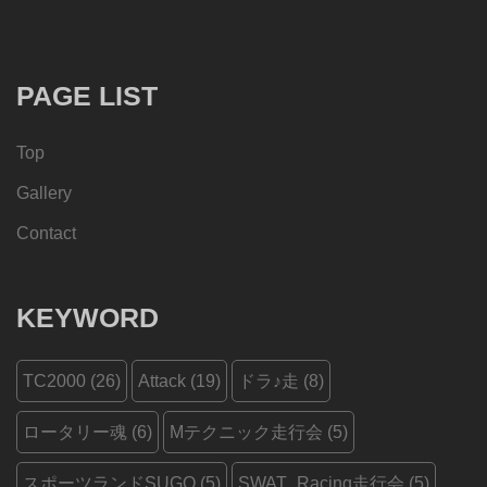
PAGE LIST
Top
Gallery
Contact
KEYWORD
TC2000
(26)
Attack
(19)
ドラ♪走
(8)
ロータリー魂
(6)
Mテクニック走行会
(5)
スポーツランドSUGO
(5)
SWAT_Racing走行会
(5)