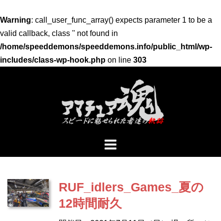
Warning
: call_user_func_array() expects parameter 1 to be a
valid callback, class '' not found in
/home/speeddemons/speeddemons.info/public_html/wp-
includes/class-wp-hook.php
on line
303
コ
ン
テ
ン
ツ
へ
ス
キ
ッ
RUF_idlers_Games_夏の
プ
12時間耐久