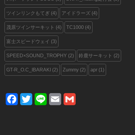
ツインリンクもてぎ
(4)
アイドラーズ
(4)
茂原ツインサーキット
(4)
TC1000
(4)
富士スピードウェイ
(3)
SPEED×SOUND_TROPHY
(2)
鈴鹿サーキット
(2)
GT-R_O.C_IBARAKI
(2)
Zummy
(2)
apr
(1)
Facebook
Twitter
Line
Email
Gmail