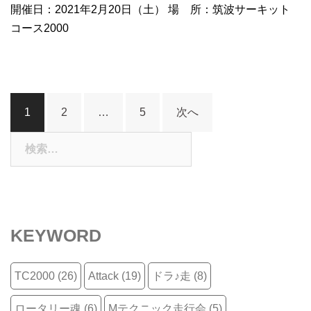
開催日：2021年2月20日（土） 場 所：筑波サーキット
コース2000
投
1
2
…
5
次へ
稿
ナ
検
索:
ビ
ゲ
ー
シ
KEYWORD
ョ
ン
TC2000
(26)
Attack
(19)
ドラ♪走
(8)
ロータリー魂
(6)
Mテクニック走行会
(5)