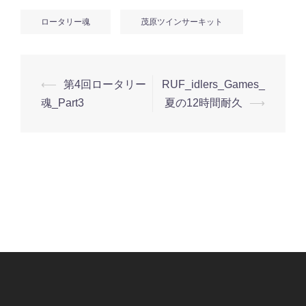
ロータリー魂
茂原ツインサーキット
投
⟵
第4回ロータリー
RUF_idlers_Games_
稿
魂_Part3
夏の12時間耐久
⟶
ナ
ビ
ゲ
ー
シ
ョ
ン