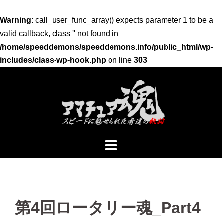
Warning
: call_user_func_array() expects parameter 1 to be a
valid callback, class '' not found in
/home/speeddemons/speeddemons.info/public_html/wp-
includes/class-wp-hook.php
on line
303
コ
ン
テ
ン
ツ
へ
ス
キ
ッ
プ
第4回ロータリー魂_Part4