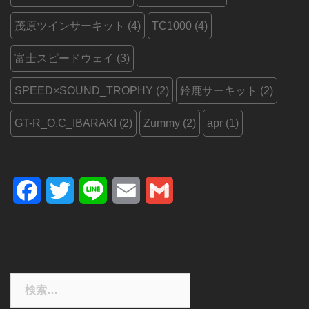
茂原ツインサーキット
(4)
TC1000
(4)
富士スピードウェイ
(3)
SPEED×SOUND_TROPHY
(2)
鈴鹿サーキット
(2)
GT-R_O.C_IBARAKI
(2)
Zummy
(2)
apr
(1)
Facebook
Twitter
Line
Email
Gmail
検
索: