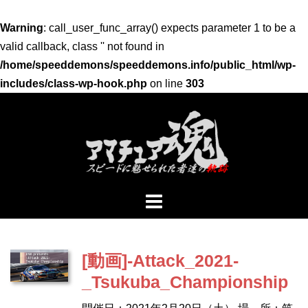
Warning
: call_user_func_array() expects parameter 1 to be a
valid callback, class '' not found in
/home/speeddemons/speeddemons.info/public_html/wp-
includes/class-wp-hook.php
on line
303
コ
ン
テ
ン
ツ
へ
ス
キ
ッ
[動画]-Attack_2021-
プ
_Tsukuba_Championship