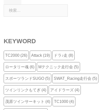
ビ
検
ゲ
索:
ー
シ
ョ
ン
KEYWORD
TC2000
(26)
Attack
(19)
ドラ♪走
(8)
ロータリー魂
(6)
Mテクニック走行会
(5)
スポーツランドSUGO
(5)
SWAT_Racing走行会
(5)
ツインリンクもてぎ
(4)
アイドラーズ
(4)
茂原ツインサーキット
(4)
TC1000
(4)