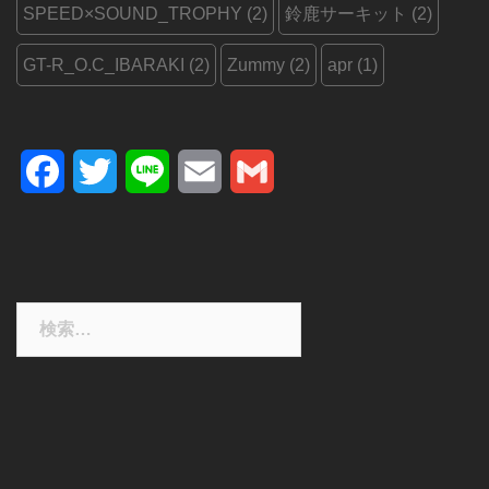
SPEED×SOUND_TROPHY
(2)
鈴鹿サーキット
(2)
GT-R_O.C_IBARAKI
(2)
Zummy
(2)
apr
(1)
Facebook
Twitter
Line
Email
Gmail
検
索: