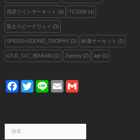
茂原ツインサーキット
(4)
TC1000
(4)
富士スピードウェイ
(3)
SPEED×SOUND_TROPHY
(2)
鈴鹿サーキット
(2)
GT-R_O.C_IBARAKI
(2)
Zummy
(2)
apr
(1)
Facebook
Twitter
Line
Email
Gmail
検
索: