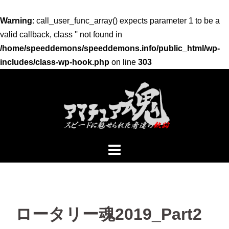
Warning
: call_user_func_array() expects parameter 1 to be a
valid callback, class '' not found in
/home/speeddemons/speeddemons.info/public_html/wp-
includes/class-wp-hook.php
on line
303
コ
ン
テ
ン
ツ
へ
ス
キ
ッ
プ
ロータリー魂2019_Part2