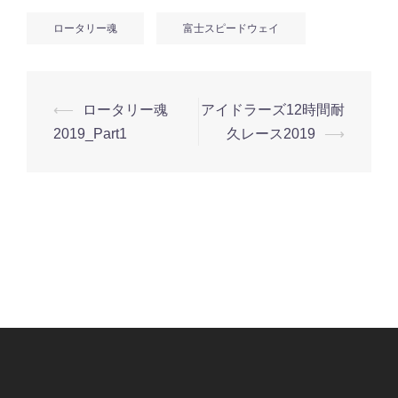
ロータリー魂
富士スピードウェイ
投
⟵
ロータリー魂
アイドラーズ12時間耐
稿
2019_Part1
久レース2019
⟶
ナ
ビ
ゲ
ー
シ
ョ
ン