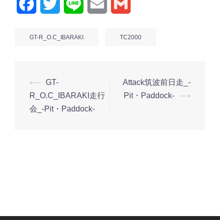
Facebook
Twitter
Line
Email
Gmail
GT-R_O.C_IBARAKI
TC2000
投
⟵
GT-
Attack筑波前日走_-
稿
R_O.C_IBARAKI走行
Pit・Paddock-
⟶
ナ
会_-Pit・Paddock-
ビ
ゲ
ー
シ
ョ
ン