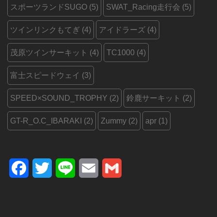
スポーツランドSUGO
(5)
SWAT_Racing走行会
(5)
ツインリンクもてぎ
(4)
アイドラーズ
(4)
茂原ツインサーキット
(4)
TC1000
(4)
富士スピードウェイ
(3)
SPEED×SOUND_TROPHY
(2)
鈴鹿サーキット
(2)
GT-R_O.C_IBARAKI
(2)
Zummy
(2)
apr
(1)
Facebook
Twitter
Line
Email
Gmail