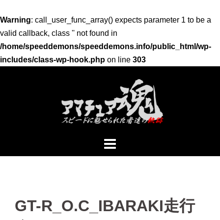
Warning
: call_user_func_array() expects parameter 1 to be a
valid callback, class '' not found in
/home/speeddemons/speeddemons.info/public_html/wp-
includes/class-wp-hook.php
on line
303
コ
ン
テ
ン
ツ
へ
ス
キ
ッ
プ
GT-R_O.C_IBARAKI走行